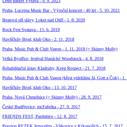
Letní parker Výrava - 9. 9. 2023
Praha, Lucerna Music Bar - Výroční koncert - 40 let - 5. 10. 2021
Beatová síň slávy, Loket nad Ohří - 1. 8. 2020
Rock Fest Svatava - 15. 6. 2019
Havlíčkův Brod, klub Oko - 2. 11. 2018
Praha, Music Pub & Club Vagon - 1. 11. 2018 (+ Skinny Molly)
Velká Bystřice, festival Hanácké Woodstock - 4. 8. 2018
Rehabilitační ústav Kladruby, Keep Respect - 21. 7. 2018
Praha, Music Pub & Club Vagon (křest videklipu Já, Gott a Čok) - 1.
Havlíčkův Brod, klub Oko - 13. 10. 2017
Praha, Nová Chmelnice (+ Skinny Molly) - 28. 9. 2017
České Budějovice, mcFabrika - 27. 9. 2017
FRIENDS FEST, Pardubice - 12. 8. 2017
Penzion REZEK Jeruzalém - Vítkovice v Krkonoších - 15. 7. 2017