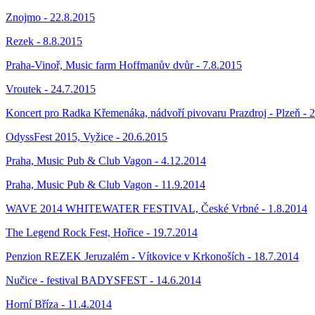
Znojmo - 22.8.2015
Rezek - 8.8.2015
Praha-Vinoř, Music farm Hoffmanův dvůr - 7.8.2015
Vroutek - 24.7.2015
Koncert pro Radka Křemenáka, nádvoří pivovaru Prazdroj - Plzeň - 
OdyssFest 2015, Vyžice - 20.6.2015
Praha, Music Pub & Club Vagon - 4.12.2014
Praha, Music Pub & Club Vagon - 11.9.2014
WAVE 2014 WHITEWATER FESTIVAL, České Vrbné - 1.8.2014
The Legend Rock Fest, Hořice - 19.7.2014
Penzion REZEK Jeruzalém - Vítkovice v Krkonoších - 18.7.2014
Nučice - festival BADYSFEST - 14.6.2014
Horní Bříza - 11.4.2014