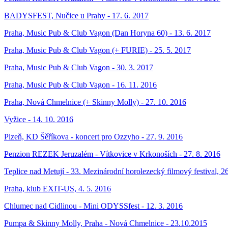
BADYSFEST, Nučice u Prahy - 17. 6. 2017
Praha, Music Pub & Club Vagon (Dan Horyna 60) - 13. 6. 2017
Praha, Music Pub & Club Vagon (+ FURIE) - 25. 5. 2017
Praha, Music Pub & Club Vagon - 30. 3. 2017
Praha, Music Pub & Club Vagon - 16. 11. 2016
Praha, Nová Chmelnice (+ Skinny Molly) - 27. 10. 2016
Vyžice - 14. 10. 2016
Plzeň, KD Šěříkova - koncert pro Ozzyho - 27. 9. 2016
Penzion REZEK Jeruzalém - Vítkovice v Krkonoších - 27. 8. 2016
Teplice nad Metují - 33. Mezinárodní horolezecký filmový festival, 2
Praha, klub EXIT-US, 4. 5. 2016
Chlumec nad Cidlinou - Mini ODYSSfest - 12. 3. 2016
Pumpa & Skinny Molly, Praha - Nová Chmelnice - 23.10.2015