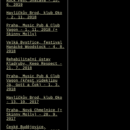
Rock Fest Svatava - 15.
6. 2019
Havlíčkův Brod, klub Oko
- 2. 11. 2018
Praha, Music Pub & Club
Vagon - 1. 11. 2018 (+
Skinny Molly)
Velká Bystřice, festival
Hanácké Woodstock - 4. 8.
2018
Rehabilitační ústav
Kladruby, Keep Respect -
21. 7. 2018
Praha, Music Pub & Club
Vagon (křest videklipu
Já, Gott a Čok) - 1. 3.
2018
Havlíčkův Brod, klub Oko
- 13. 10. 2017
Praha, Nová Chmelnice (+
Skinny Molly) - 28. 9.
2017
České Budějovice,