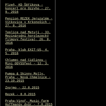
Plzeň, KD Šěříkova -
koncert pro Ozzyho - 27.
9. 2016
Penzion REZEK Jeruzalém -
Vítkovice v Krkonoších -
27. 8. 2016
Teplice nad Metují - 33.
Mezinárodní horolezecký
filmový festival, 26. 8.
2016
Praha, klub EXIT-US, 4.
5. 2016
Chlumec nad Cidlinou -
Mini ODYSSfest - 12. 3.
2016
Pumpa & Skinny Molly,
Praha - Nová Chmelnice -
23.10.2015
Znojmo - 22.8.2015
Rezek - 8.8.2015
Praha-Vinoř, Music farm
Hoffmanův dvůr - 7.8.2015