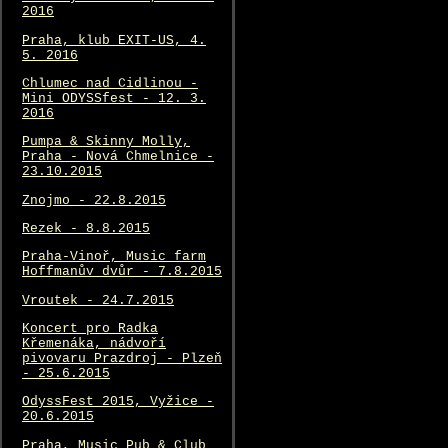
2016
Praha, klub EXIT-US, 4.
5. 2016
Chlumec nad Cidlinou -
Mini ODYSSfest - 12. 3.
2016
Pumpa & Skinny Molly,
Praha - Nová Chmelnice -
23.10.2015
Znojmo - 22.8.2015
Rezek - 8.8.2015
Praha-Vinoř, Music farm
Hoffmanův dvůr - 7.8.2015
Vroutek - 24.7.2015
Koncert pro Radka
Křemenáka, nádvoří
pivovaru Prazdroj - Plzeň
- 25.6.2015
OdyssFest 2015, Vyžice -
20.6.2015
Praha, Music Pub & Club