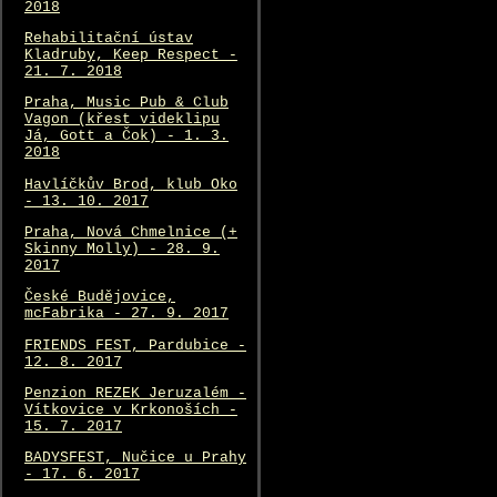
2018
Rehabilitační ústav
Kladruby, Keep Respect -
21. 7. 2018
Praha, Music Pub & Club
Vagon (křest videklipu
Já, Gott a Čok) - 1. 3.
2018
Havlíčkův Brod, klub Oko
- 13. 10. 2017
Praha, Nová Chmelnice (+
Skinny Molly) - 28. 9.
2017
České Budějovice,
mcFabrika - 27. 9. 2017
FRIENDS FEST, Pardubice -
12. 8. 2017
Penzion REZEK Jeruzalém -
Vítkovice v Krkonoších -
15. 7. 2017
BADYSFEST, Nučice u Prahy
- 17. 6. 2017