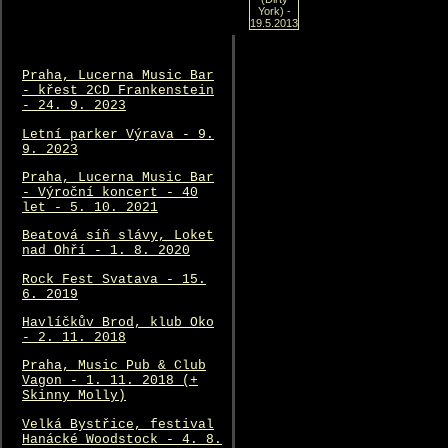
Praha, Lucerna Music Bar
- křest 2CD Frankenstein
- 24. 9. 2023
Letní parker Výrava - 9.
9. 2023
Praha, Lucerna Music Bar
- Výroční koncert - 40
let - 5. 10. 2021
Beatová síň slávy, Loket
nad Ohří - 1. 8. 2020
Rock Fest Svatava - 15.
6. 2019
Havlíčkův Brod, klub Oko
- 2. 11. 2018
Praha, Music Pub & Club
Vagon - 1. 11. 2018 (+
Skinny Molly)
Velká Bystřice, festival
Hanácké Woodstock - 4. 8.