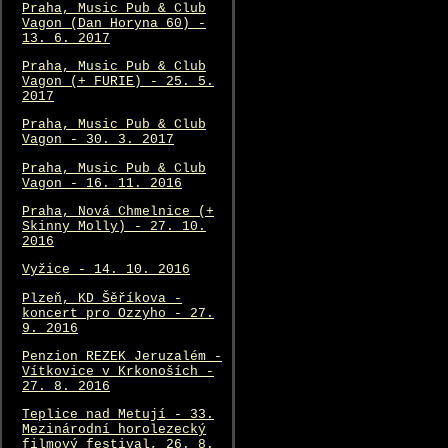
Praha, Music Pub & Club
Vagon (Dan Horyna 60) -
13. 6. 2017
Praha, Music Pub & Club
Vagon (+ FURIE) - 25. 5.
2017
Praha, Music Pub & Club
Vagon - 30. 3. 2017
Praha, Music Pub & Club
Vagon - 16. 11. 2016
Praha, Nová Chmelnice (+
Skinny Molly) - 27. 10.
2016
Vyžice - 14. 10. 2016
Plzeň, KD Šěříkova -
koncert pro Ozzyho - 27.
9. 2016
Penzion REZEK Jeruzalém -
Vítkovice v Krkonoších -
27. 8. 2016
Teplice nad Metují - 33.
Mezinárodní horolezecký
filmový festival, 26. 8.