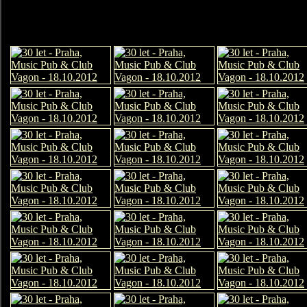
«« "30 let" - Praha, M