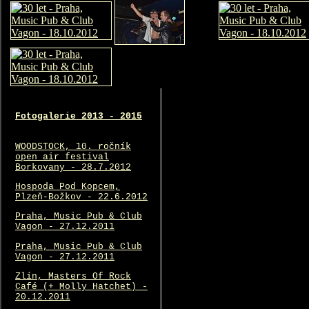
Fotogalerie 2013 - 2015
WOODSTOCK, 10. ročník
open air festival
Borkovany - 28.7.2012
Hospoda Pod Kopcem,
Plzeň-Božkov - 22.6.2012
Praha, Music Pub & Club
Vagon - 27.12.2011
Praha, Music Pub & Club
Vagon - 27.12.2011
Zlín, Masters Of Rock
Café (+ Molly Hatchet) -
20.12.2011