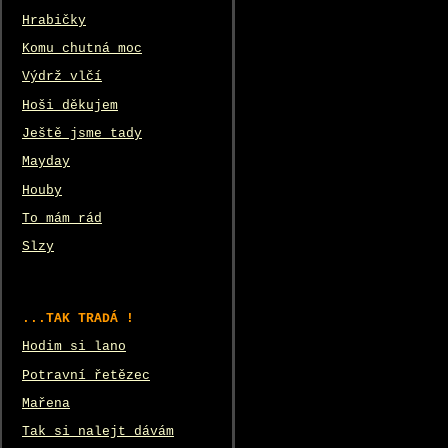
Hrabičky
Komu chutná moc
Výdrž vlčí
Hoši děkujem
Ještě jsme tady
Mayday
Houby
To mám rád
Slzy
...TAK TRADÁ !
Hodim si lano
Potravní řetězec
Mařena
Tak si nalejt dávám