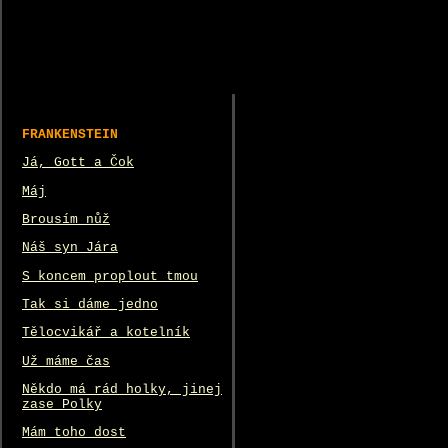
FRANKENSTEIN
Já, Gott a Čok
Máj
Brousím nůž
Náš syn Jára
S koncem proplout tmou
Tak si dáme jedno
Tělocvikář a kotelník
Už máme čas
Někdo má rád holky, jinej
zase Polky
Mám toho dost