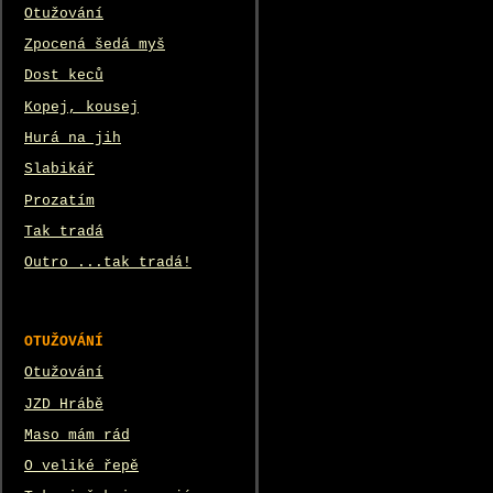
Otužování
Zpocená šedá myš
Dost keců
Kopej, kousej
Hurá na jih
Slabikář
Prozatím
Tak tradá
Outro ...tak tradá!
OTUŽOVÁNÍ
Otužování
JZD Hrábě
Maso mám rád
O veliké řepě