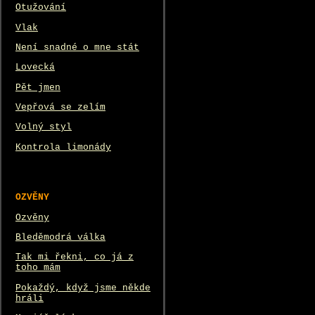
Otužování
Vlak
Není snadné o mne stát
Lovecká
Pět jmen
Vepřová se zelím
Volný styl
Kontrola limonády
OZVĚNY
Ozvěny
Bleděmodrá válka
Tak mi řekni, co já z
toho mám
Pokaždý, když jsme někde
hráli