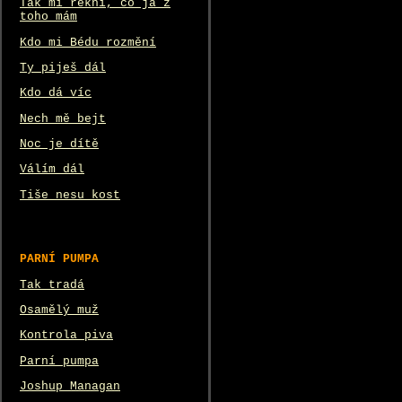
Tak mi řekni, co já z
toho mám
Kdo mi Bédu rozmění
Ty piješ dál
Kdo dá víc
Nech mě bejt
Noc je dítě
Válím dál
Tiše nesu kost
PARNÍ PUMPA
Tak tradá
Osamělý muž
Kontrola piva
Parní pumpa
Joshup Managan