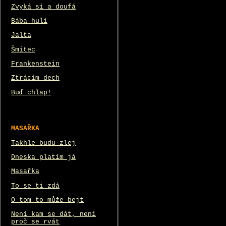
Zvyká si a doufá
Bába hulí
Jalta
Šmitec
Frankenstein
Ztrácím dech
Buď chlap!
MASAŘKA
Takhle budu zlej
Dneska platím já
Masařka
To se ti zdá
O tom to může bejt
Není kam se dát, není
proč se rvát