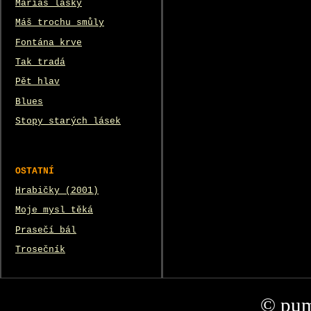
Mariáš lásky
Máš trochu smůly
Fontána krve
Tak tradá
Pět hlav
Blues
Stopy starých lásek
OSTATNÍ
Hrabičky (2001)
Moje mysl těká
Prasečí bál
Trosečník
© pum