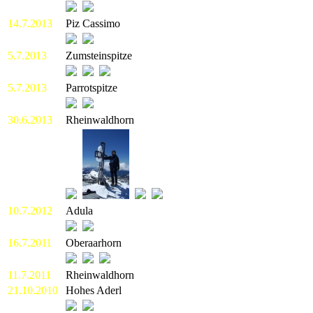
14.7.2013
Piz Cassimo
5.7.2013
Zumsteinspitze
5.7.2013
Parrotspitze
30.6.2013
Rheinwaldhorn
10.7.2012
Adula
16.7.2011
Oberaarhorn
11.7.2011
Rheinwaldhorn
21.10.2010
Hohes Aderl