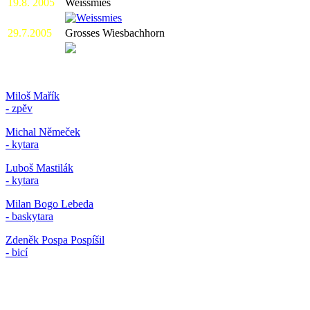
19.8. 2005
Weissmies
29.7.2005
Grosses Wiesbachhorn
Band
:
Miloš Mařík
- zpěv
Michal Němeček
- kytara
Luboš Mastilák
- kytara
Milan Bogo Lebeda
- baskytara
Zdeněk Pospa Pospíšil
- bicí