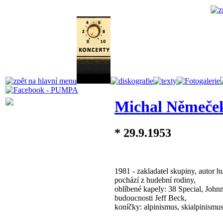
Michal Němeče
* 29.9.1953
1981 - zakladatel skupiny, autor h
pochází z hudební rodiny,
oblíbené kapely: 38 Special, Johnn
budoucnosti Jeff Beck,
koníčky: alpinismus, skialpinismus